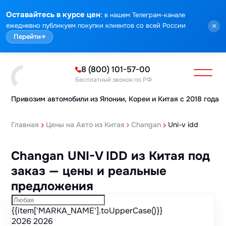
Марка
Модель
Год
Стоимость
Пробег
Объем
Тип кузова
Мощность
Номер кузова
КПП
Привод
Тип двигателя
Комплектация
Номер лота
Аукцион
:
Оставайтесь в курсе цен
в нашем Телеграм-канале
ежедневно публикуем покупки клиентов со всей России
×
Перейти
→
8 (800) 101-57-00
Бесплатный звонок по РФ
Привозим автомобили из Японии,
Кореи и Китая с 2018 года
Главная
Цены на Авто из Китая
Changan
Uni-v idd
Changan UNI-V IDD из Китая под
заказ — цены и реальные
предложения
{{item['MARKA_NAME'].toUpperCase()}}
2026
2026