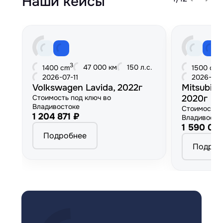
Наши кейсы
3
3
47 000 км
150 л.с.
1400 cm
1500 cm
2026-07-11
2026-06
Volkswagen Lavida, 2022г
Mitsubish
Стоимость под ключ во
2020г
Владивостоке
Стоимость 
1 204 871 ₽
Владивосто
1 590 00
Подробнее
Подроб