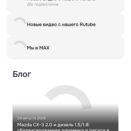
28к подписчиков
Новые видео с нашего Rutube
Мы в MAX
Блог
04 августа 2026
30 и
Mazda CX-3 2.0 и дизель 1.5/1.8:
Ги
сбалансированная динамика и расход в
Ch