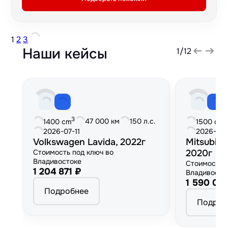
1
2
3
Наши кейсы
1
/
12
3
3
47 000 км
150 л.с.
1400 cm
1500 cm
2026-07-11
2026-06
Volkswagen Lavida, 2022г
Mitsubish
Стоимость под ключ во
2020г
Владивостоке
Стоимость 
1 204 871 ₽
Владивосто
1 590 00
Подробнее
Подроб