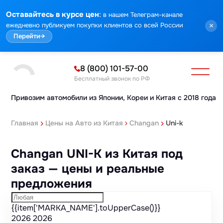
Марка
Модель
Год
Стоимость
Пробег
Объем
Тип кузова
Мощность
Номер кузова
КПП
Привод
Тип двигателя
Комплектация
Номер лота
Аукцион
:
Оставайтесь в курсе цен
в нашем Телеграм-канале
ежедневно публикуем покупки клиентов со всей России
×
Перейти
→
8 (800) 101-57-00
Бесплатный звонок по РФ
Привозим автомобили из Японии,
Кореи и Китая с 2018 года
Главная
Цены на Авто из Китая
Changan
Uni-k
Changan UNI-K из Китая под
заказ — цены и реальные
предложения
{{item['MARKA_NAME'].toUpperCase()}}
2026
2026