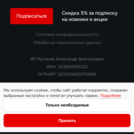
Скидка 5% за подписку
Подписаться
на новинки и акции
//
//
Политика конфиденциальности
Обработка персональных данных
ИП Русинов Александр Анатольевич
ИНН: 253900165022
ОГРНИП: 323253600075988
Мы используем cookies, чтобы сайт работал корректно, сохранял
выбранные настройки и помогал улучшать сервис.
Подробнее
Copyright 2018 — 2026. Все права защищены
Информация на сайте носит ознакомительный характер и не
Только необходимые
является публичной офертой, определяемой положениями
статьи 437 Гражданского кодекса РФ. Цены, характеристики,
Принять
наличие автомобилей и условия поставки уточняются у
менеджера на момент обращения.