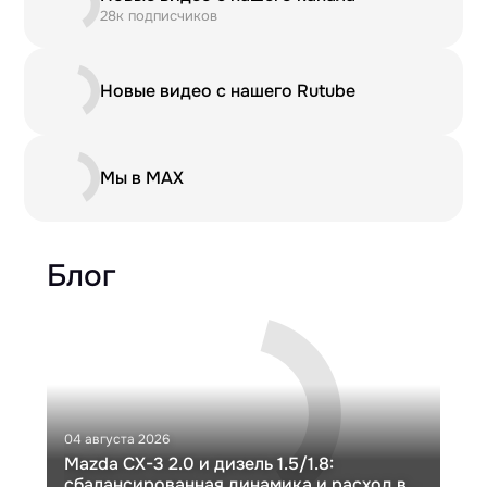
28к подписчиков
Новые видео с нашего Rutube
Мы в MAX
Блог
04 августа 2026
30 и
Mazda CX-3 2.0 и дизель 1.5/1.8:
Ги
сбалансированная динамика и расход в
Ch