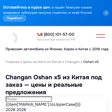
Марка
Модель
Год
Стоимость
Пробег
Объем
Тип кузова
Мощность
Номер кузова
КПП
Привод
Тип двигателя
Комплектация
Номер лота
Аукцион
:
Оставайтесь в курсе цен
в нашем Телеграм-канале
ежедневно публикуем покупки клиентов со всей России
×
Перейти
→
8 (800) 101-57-00
Бесплатный звонок по РФ
Привозим автомобили из Японии,
Кореи и Китая с 2018 года
Главная
Цены на Авто из Китая
Changan
Oshan x5
Changan Oshan x5 из Китая под
заказ — цены и реальные
предложения
{{item['MARKA_NAME'].toUpperCase()}}
2026
2026