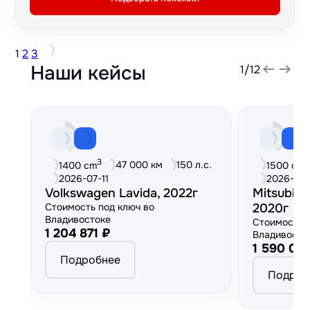
1
2
3
Наши кейсы
1
/
12
3
3
47 000 км
150 л.с.
1400 cm
1500 cm
2026-07-11
2026-06
Volkswagen Lavida, 2022г
Mitsubish
Стоимость под ключ во
2020г
Владивостоке
Стоимость 
1 204 871 ₽
Владивосто
1 590 00
Подробнее
Подроб