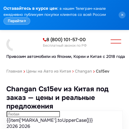
Марка
Модель
Год
Стоимость
Пробег
Объем
Тип кузова
Мощность
Номер кузова
КПП
Привод
Тип двигателя
Комплектация
Номер лота
Аукцион
:
Оставайтесь в курсе цен
в нашем Телеграм-канале
ежедневно публикуем покупки клиентов со всей России
×
Перейти
→
8 (800) 101-57-00
Бесплатный звонок по РФ
Привозим автомобили из Японии,
Кореи и Китая с 2018 года
Главная
Цены на Авто из Китая
Changan
Cs15ev
Changan Cs15ev из Китая под
заказ — цены и реальные
предложения
{{item['MARKA_NAME'].toUpperCase()}}
2026
2026