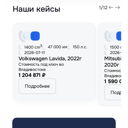
Наши кейсы
1
/
12
3
3
47 000 км
150 л.с.
1400 cm
1500 cm
2026-07-11
2026-06
Volkswagen Lavida, 2022г
Mitsubish
Стоимость под ключ во
2020г
Владивостоке
Стоимость 
1 204 871 ₽
Владивосто
1 590 00
Подробнее
Подроб