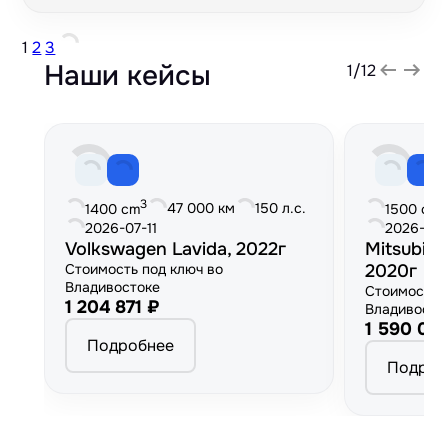
1
2
3
Наши кейсы
1
/
12
3
3
47 000 км
150 л.с.
1400 cm
1500 cm
2026-07-11
2026-06
Volkswagen Lavida, 2022г
Mitsubish
Стоимость под ключ во
2020г
Владивостоке
Стоимость 
1 204 871 ₽
Владивосто
1 590 00
Подробнее
Подроб