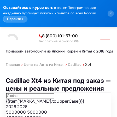
Марка
Модель
Год
Стоимость
Пробег
Объем
Тип кузова
Мощность
Номер кузова
КПП
Привод
Тип двигателя
Комплектация
Номер лота
Аукцион
:
Оставайтесь в курсе цен
в нашем Телеграм-канале
ежедневно публикуем покупки клиентов со всей России
×
Перейти
→
8 (800) 101-57-00
Бесплатный звонок по РФ
Привозим автомобили из Японии,
Кореи и Китая с 2018 года
Главная
Цены на Авто из Китая
Cadillac
Xt4
Cadillac Xt4 из Китая под заказ —
цены и реальные предложения
{{item['MARKA_NAME'].toUpperCase()}}
2026
2026
5000000
5000000