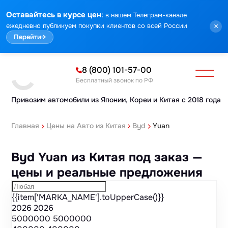
Марка
Модель
Год
Стоимость
Пробег
Объем
Тип кузова
Мощность
Номер кузова
КПП
Привод
Тип двигателя
Комплектация
Номер лота
Аукцион
:
Оставайтесь в курсе цен
в нашем Телеграм-канале
ежедневно публикуем покупки клиентов со всей России
×
Перейти
→
8 (800) 101-57-00
Бесплатный звонок по РФ
Привозим автомобили из Японии,
Кореи и Китая с 2018 года
Главная
Цены на Авто из Китая
Byd
Yuan
Byd Yuan из Китая под заказ —
цены и реальные предложения
{{item['MARKA_NAME'].toUpperCase()}}
2026
2026
5000000
5000000