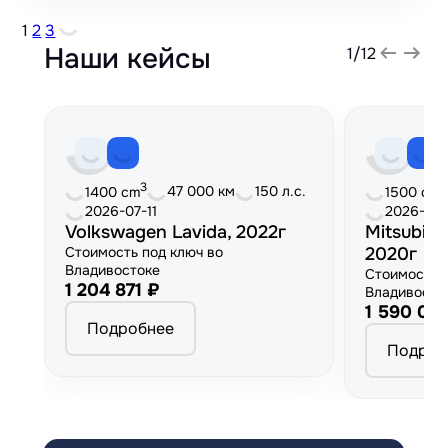
1
2
3
Наши кейсы
1
/
12
3
3
47 000 км
150 л.с.
1400 cm
1500 cm
2026-07-11
2026-06
Volkswagen Lavida, 2022г
Mitsubish
Стоимость под ключ во
2020г
Владивостоке
Стоимость 
1 204 871 ₽
Владивосто
1 590 00
Подробнее
Подроб