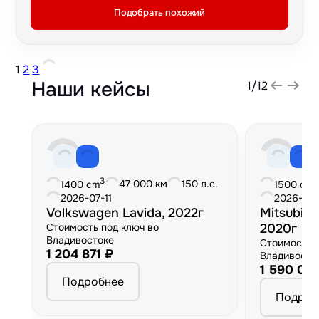
Подобрать похожий
1
2
3
Наши кейсы
1
/
12
3
3
47 000 км
150 л.с.
1400 cm
1500 cm
2026-07-11
2026-06
Volkswagen Lavida, 2022г
Mitsubish
Стоимость под ключ во
2020г
Владивостоке
Стоимость 
1 204 871 ₽
Владивосто
1 590 00
Подробнее
Подроб