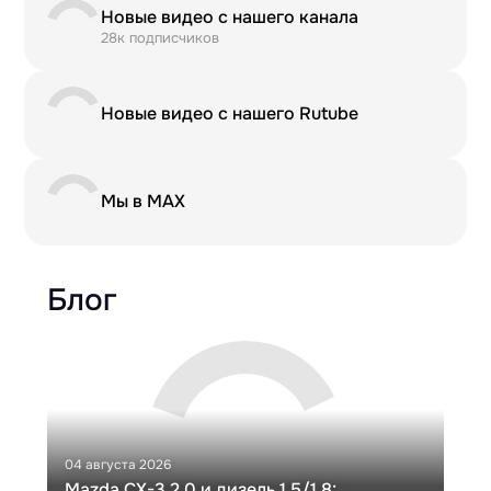
Новые видео с нашего канала
28к подписчиков
Новые видео с нашего Rutube
Мы в MAX
Блог
04 августа 2026
30 и
Mazda CX-3 2.0 и дизель 1.5/1.8:
Ги