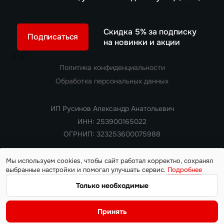
Скидка 5% за подписку
Подписаться
на новинки и акции
//
//
Политика конфиденциальности
Обработка персональных данных
ИП Русинов Александр Анатольевич
ИНН: 253900165022
ОГРНИП: 323253600075988
Мы используем cookies, чтобы сайт работал корректно, сохранял
выбранные настройки и помогал улучшать сервис.
Подробнее
Copyright 2018 — 2026. Все права защищены
Информация на сайте носит ознакомительный характер и не
Только необходимые
является публичной офертой, определяемой положениями
статьи 437 Гражданского кодекса РФ. Цены, характеристики,
Принять
наличие автомобилей и условия поставки уточняются у
менеджера на момент обращения.