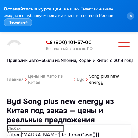
Марка
Модель
Год
Стоимость
Пробег
Объем
Тип кузова
Мощность
Номер кузова
КПП
Привод
Тип двигателя
Комплектация
Номер лота
Аукцион
:
Оставайтесь в курсе цен
в нашем Телеграм-канале
ежедневно публикуем покупки клиентов со всей России
×
Перейти
→
8 (800) 101-57-00
Бесплатный звонок по РФ
Привозим автомобили из Японии,
Кореи и Китая с 2018 года
Цены на Авто из
Song plus new
Главная
Byd
Китая
energy
Byd Song plus new energy из
Китая под заказ — цены и
реальные предложения
{{item['MARKA_NAME'].toUpperCase()}}