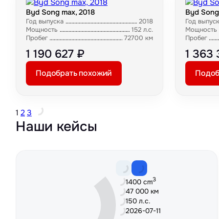
Byd Song max, 2018
Byd Song
Год выпуска
2018
Год выпус
Мощность
152 л.с.
Мощность
Пробег
72700 км
Пробег
1 190 627 ₽
1 363 
Подобрать похожий
Подоб
1
2
3
Наши кейсы
3
1400 cm
47 000 км
150 л.с.
2026-07-11