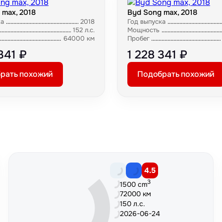
 max, 2018
Byd Song max, 2018
ка
2018
Год выпуска
152 л.с.
Мощность
64000 км
Пробег
341 ₽
1 228 341 ₽
рать похожий
Подобрать похожий
4.5
3
1500 cm
72000 км
150 л.с.
2026-06-24