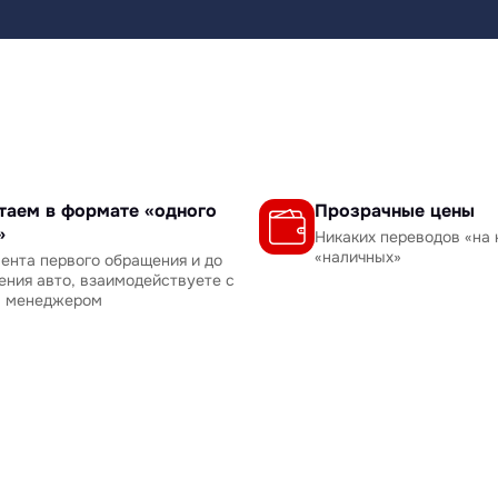
таем в формате «одного
Прозрачные цены
»
Никаких переводов «на 
«наличных»
ента первого обращения и до
ения авто, взаимодействуете с
м менеджером