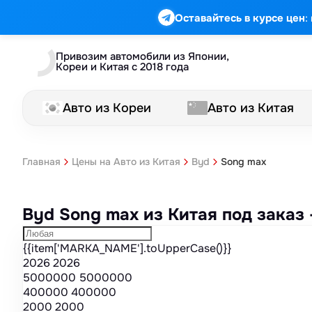
Марка
Модель
Год
Стоимость
Пробег
Объем
Тип кузова
Мощность
Номер кузова
КПП
Привод
Тип двигателя
Комплектация
Номер лота
Аукцион
:
Оставайтесь в курсе цен
Привозим автомобили из Японии,
Кореи и Китая с 2018 года
Авто из Кореи
Авто из Китая
Song max
Главная
Цены на Авто из Китая
Byd
Byd Song max из Китая под заказ
{{item['MARKA_NAME'].toUpperCase()}}
2026
2026
5000000
5000000
400000
400000
2000
2000