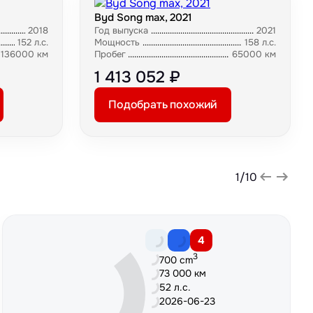
Byd Song max, 2021
2018
Год выпуска
2021
152 л.с.
Мощность
158 л.с.
136000 км
Пробег
65000 км
1 413 052 ₽
Подобрать похожий
1
/
10
4
3
700 cm
73 000 км
52 л.с.
2026-06-23