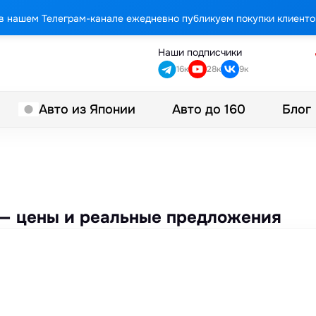
в нашем Телеграм-канале ежедневно публикуем покупки клиенто
Наши подписчики
16к
28к
9к
Авто до 160
Блог
Авто из Японии
 — цены и реальные предложения