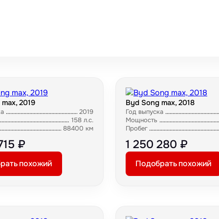
 max, 2019
Byd Song max, 2018
ка
2019
Год выпуска
158 л.с.
Мощность
88400 км
Пробег
715 ₽
1 250 280 ₽
рать похожий
Подобрать похожий