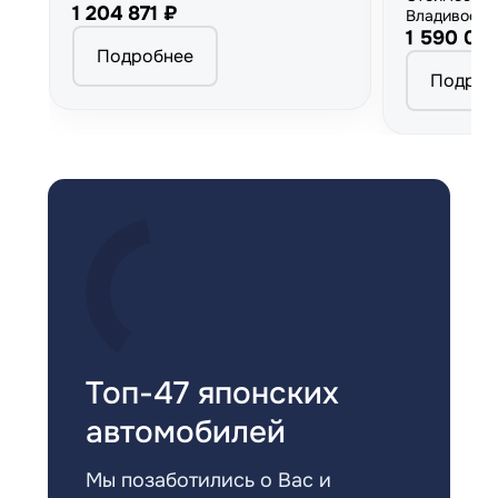
1 204 871 ₽
Владивосто
1 590 00
Подробнее
Подроб
Топ-47 японских
автомобилей
Мы позаботились о Вас и