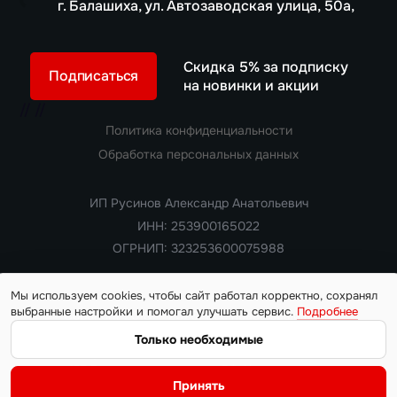
г. Балашиха, ул. Автозаводская улица, 50а,
Скидка 5% за подписку
Подписаться
на новинки и акции
//
//
Политика конфиденциальности
Обработка персональных данных
ИП Русинов Александр Анатольевич
ИНН: 253900165022
ОГРНИП: 323253600075988
Мы используем cookies, чтобы сайт работал корректно, сохранял
выбранные настройки и помогал улучшать сервис.
Подробнее
Copyright 2018 — 2026. Все права защищены
Информация на сайте носит ознакомительный характер и не
Только необходимые
является публичной офертой, определяемой положениями
статьи 437 Гражданского кодекса РФ. Цены, характеристики,
Принять
наличие автомобилей и условия поставки уточняются у