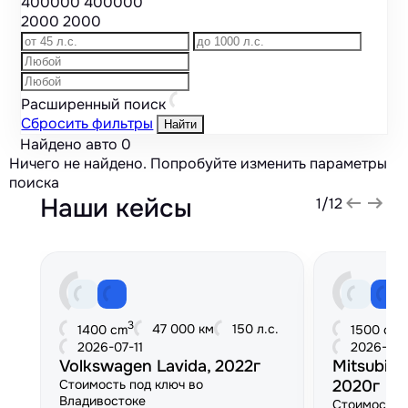
400000
400000
2000
2000
Расширенный поиск
Сбросить фильтры
Найти
Найдено авто
0
Ничего не найдено. Попробуйте изменить параметры
поиска
Наши кейсы
1
/
12
3
3
47 000 км
150 л.с.
1400 cm
1500 cm
2026-07-11
2026-06
Volkswagen Lavida, 2022г
Mitsubish
Стоимость под ключ во
2020г
Владивостоке
Стоимость 