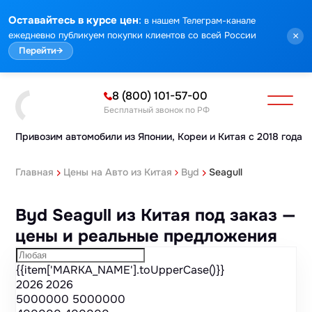
Марка
Модель
Год
Стоимость
Пробег
Объем
Тип кузова
Мощность
Номер кузова
КПП
Привод
Тип двигателя
Комплектация
Номер лота
Аукцион
:
Оставайтесь в курсе цен
в нашем Телеграм-канале
ежедневно публикуем покупки клиентов со всей России
×
Перейти
→
8 (800) 101-57-00
Бесплатный звонок по РФ
Привозим автомобили из Японии,
Кореи и Китая с 2018 года
Главная
Цены на Авто из Китая
Byd
Seagull
Byd Seagull из Китая под заказ —
цены и реальные предложения
{{item['MARKA_NAME'].toUpperCase()}}
2026
2026
5000000
5000000