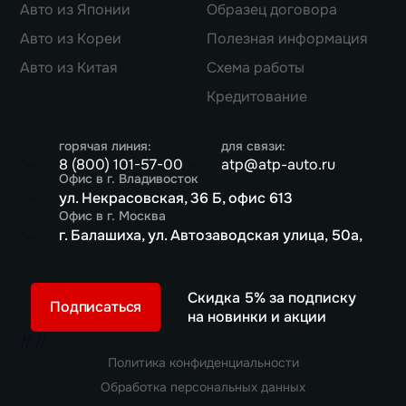
Авто из Японии
Образец договора
Авто из Кореи
Полезная информация
Авто из Китая
Схема работы
Кредитование
горячая линия:
для связи:
8 (800) 101-57-00
atp@atp-auto.ru
Офис в г. Владивосток
ул. Некрасовская, 36 Б, офис 613
Офис в г. Москва
г. Балашиха, ул. Автозаводская улица, 50а,
Скидка 5% за подписку
Подписаться
на новинки и акции
//
//
Политика конфиденциальности
Обработка персональных данных