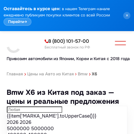
Марка
Модель
Год
Стоимость
Пробег
Объем
Тип кузова
Мощность
Номер кузова
КПП
Привод
Тип двигателя
Комплектация
Номер лота
Аукцион
:
Оставайтесь в курсе цен
в нашем Телеграм-канале
ежедневно публикуем покупки клиентов со всей России
×
Перейти
→
8 (800) 101-57-00
Бесплатный звонок по РФ
Привозим автомобили из Японии,
Кореи и Китая с 2018 года
Главная
Цены на Авто из Китая
Bmw
X6
Bmw X6 из Китая под заказ —
цены и реальные предложения
{{item['MARKA_NAME'].toUpperCase()}}
2026
2026
5000000
5000000