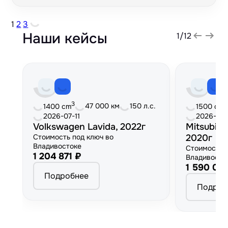
1
2
3
Наши кейсы
1
/
12
3
3
47 000 км
150 л.с.
1400 cm
1500 cm
2026-07-11
2026-06
Volkswagen Lavida, 2022г
Mitsubish
Стоимость под ключ во
2020г
Владивостоке
Стоимость 
1 204 871 ₽
Владивосто
1 590 00
Подробнее
Подроб