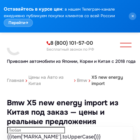
Марка
Модель
Год
Стоимость
Пробег
Объем
Тип кузова
Мощность
Номер кузова
КПП
Привод
Тип двигателя
Комплектация
Номер лота
Аукцион
:
Оставайтесь в курсе цен
в нашем Телеграм-канале
ежедневно публикуем покупки клиентов со всей России
×
Перейти
→
8 (800) 101-57-00
Бесплатный звонок по РФ
Привозим автомобили из Японии,
Кореи и Китая с 2018 года
Цены на Авто из
X5 new energy
Главная
Bmw
Китая
import
Bmw X5 new energy import из
Китая под заказ — цены и
реальные предложения
{{item['MARKA_NAME'].toUpperCase()}}