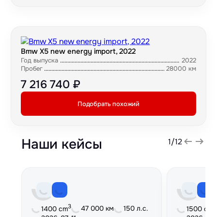
Bmw X5 new energy import, 2022
Год выпуска
2022
Пробег
28000 км
7 216 740 ₽
Подобрать похожий
Наши кейсы
1
/
12
3
3
47 000 км
150 л.с.
1400 cm
1500 cm