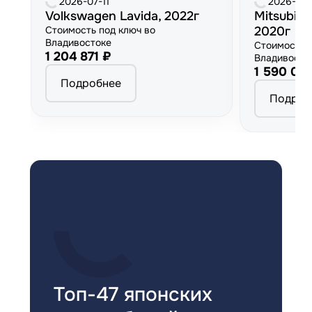
2026-07-11
2026-06
Volkswagen Lavida, 2022г
Mitsubish
Стоимость под ключ во
2020г
Владивостоке
Стоимость 
1 204 871 ₽
Владивосто
1 590 00
Подробнее
Подроб
Топ-47 японских