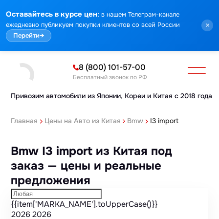
Марка
Модель
Год
Стоимость
Пробег
Объем
Тип кузова
Мощность
Номер кузова
КПП
Привод
Тип двигателя
Комплектация
Номер лота
Аукцион
:
Оставайтесь в курсе цен
в нашем Телеграм-канале
ежедневно публикуем покупки клиентов со всей России
×
Перейти
→
8 (800) 101-57-00
Бесплатный звонок по РФ
Привозим автомобили из Японии,
Кореи и Китая с 2018 года
Главная
Цены на Авто из Китая
Bmw
I3 import
Bmw I3 import из Китая под
заказ — цены и реальные
предложения
{{item['MARKA_NAME'].toUpperCase()}}
2026
2026