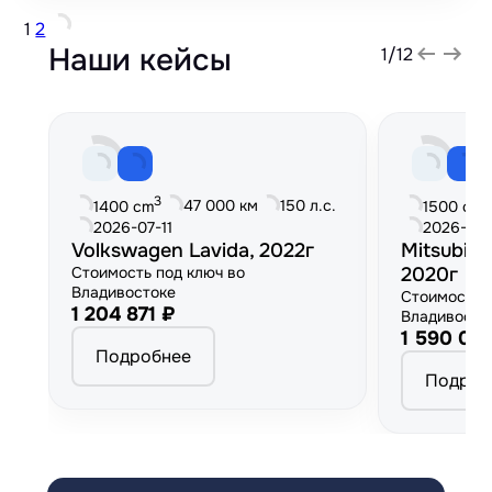
1
2
Наши кейсы
1
/
12
3
3
47 000 км
150 л.с.
1400 cm
1500 cm
2026-07-11
2026-06
Volkswagen Lavida, 2022г
Mitsubish
Стоимость под ключ во
2020г
Владивостоке
Стоимость 
1 204 871 ₽
Владивосто
1 590 00
Подробнее
Подроб