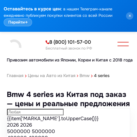
Марка
Модель
Год
Стоимость
Пробег
Объем
Тип кузова
Мощность
Номер кузова
КПП
Привод
Тип двигателя
Комплектация
Номер лота
Аукцион
:
Оставайтесь в курсе цен
в нашем Телеграм-канале
ежедневно публикуем покупки клиентов со всей России
×
Перейти
→
8 (800) 101-57-00
Бесплатный звонок по РФ
Привозим автомобили из Японии,
Кореи и Китая с 2018 года
Главная
Цены на Авто из Китая
Bmw
4 series
Bmw 4 series из Китая под заказ
— цены и реальные предложения
{{item['MARKA_NAME'].toUpperCase()}}
2026
2026
5000000
5000000