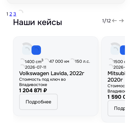
1
2
3
Наши кейсы
1
/
12
3
3
47 000 км
150 л.с.
1400 cm
1500 cm
2026-07-11
2026-06
Volkswagen Lavida, 2022г
Mitsubish
Стоимость под ключ во
2020г
Владивостоке
Стоимость 
1 204 871 ₽
Владивосто
1 590 00
Подробнее
Подроб