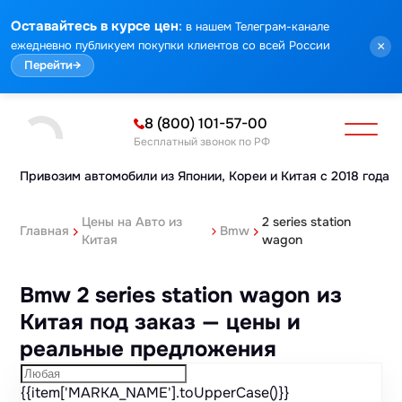
Марка
Модель
Год
Стоимость
Пробег
Объем
Тип кузова
Мощность
Номер кузова
КПП
Привод
Тип двигателя
Комплектация
Номер лота
Аукцион
:
Оставайтесь в курсе цен
в нашем Телеграм-канале
ежедневно публикуем покупки клиентов со всей России
×
Перейти
→
8 (800) 101-57-00
Бесплатный звонок по РФ
Привозим автомобили из Японии,
Кореи и Китая с 2018 года
Цены на Авто из
2 series station
Главная
Bmw
Китая
wagon
Bmw 2 series station wagon из
Китая под заказ — цены и
реальные предложения
{{item['MARKA_NAME'].toUpperCase()}}