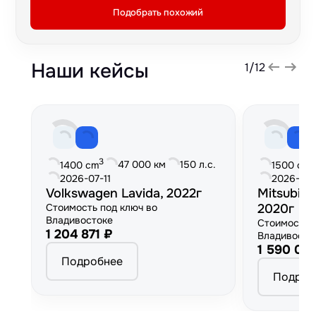
Подобрать похожий
Наши кейсы
1
/
12
3
3
47 000 км
150 л.с.
1400 cm
1500 cm
2026-07-11
2026-06
Volkswagen Lavida, 2022г
Mitsubish
Стоимость под ключ во
2020г
Владивостоке
Стоимость 
1 204 871 ₽
Владивосто
1 590 00
Подробнее
Подроб