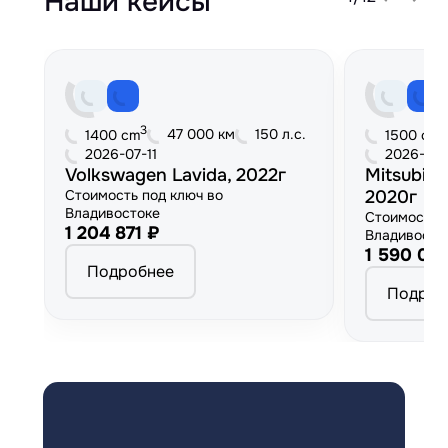
Наши кейсы
3
3
47 000 км
150 л.с.
1400 cm
1500 cm
2026-07-11
2026-06
Volkswagen Lavida, 2022г
Mitsubish
Стоимость под ключ во
2020г
Владивостоке
Стоимость 
1 204 871 ₽
Владивосто
1 590 00
Подробнее
Подроб