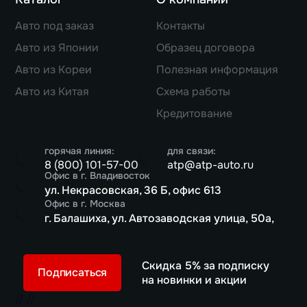
Авто под заказ
Контакты
Авто из Японии
Образец договора
Авто из Кореи
Полезная информация
Авто из Китая
Схема работы
Кредитование
горячая линия:
для связи:
8 (800) 101-57-00
atp@atp-auto.ru
Офис в г. Владивосток
ул. Некрасовская, 36 Б, офис 613
Офис в г. Москва
г. Балашиха, ул. Автозаводская улица, 50а,
Скидка 5% за подписку
Подписаться
на новинки и акции
//
//