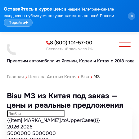
Марка
Модель
Год
Стоимость
Пробег
Объем
Тип кузова
Мощность
Номер кузова
КПП
Привод
Тип двигателя
Комплектация
Номер лота
Аукцион
:
Оставайтесь в курсе цен
в нашем Телеграм-канале
ежедневно публикуем покупки клиентов со всей России
×
Перейти
→
8 (800) 101-57-00
Бесплатный звонок по РФ
Привозим автомобили из Японии,
Кореи и Китая с 2018 года
Главная
Цены на Авто из Китая
Bisu
M3
Bisu M3 из Китая под заказ —
цены и реальные предложения
{{item['MARKA_NAME'].toUpperCase()}}
2026
2026
5000000
5000000