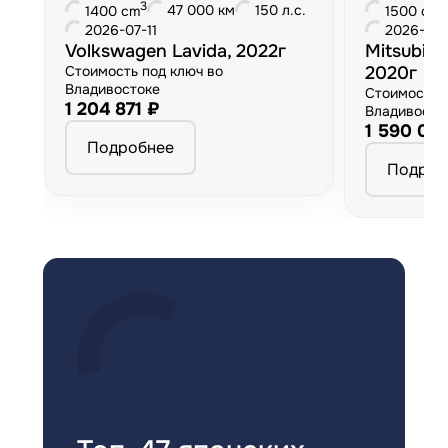
3
3
47 000 км
150 л.с.
1400 cm
1500 cm
2026-07-11
2026-06
Volkswagen Lavida, 2022г
Mitsubish
Стоимость под ключ во
2020г
Владивостоке
Стоимость 
1 204 871 ₽
Владивосто
1 590 00
Подробнее
Подроб