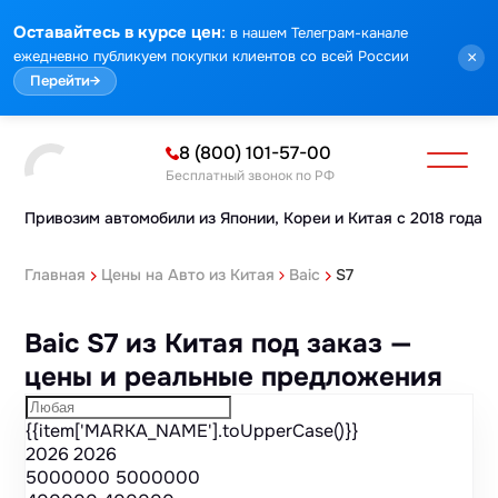
Марка
Модель
Год
Стоимость
Пробег
Объем
Тип кузова
Мощность
Номер кузова
КПП
Привод
Тип двигателя
Комплектация
Номер лота
Аукцион
:
Оставайтесь в курсе цен
в нашем Телеграм-канале
ежедневно публикуем покупки клиентов со всей России
×
Перейти
→
8 (800) 101-57-00
Бесплатный звонок по РФ
Привозим автомобили из Японии,
Кореи и Китая с 2018 года
Главная
Цены на Авто из Китая
Baic
S7
Baic S7 из Китая под заказ —
цены и реальные предложения
{{item['MARKA_NAME'].toUpperCase()}}
2026
2026
5000000
5000000