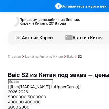
Марка
Модель
Год
Стоимость
Пробег
Объем
Тип кузова
Мощность
Номер кузова
КПП
Привод
Тип двигателя
Комплектация
Номер лота
Аукцион
:
Оставайтесь в курсе цен
Привозим автомобили из Японии,
Кореи и Китая с 2018 года
Авто из Кореи
Авто из Китая
S2
Главная
Цены на Авто из Китая
Baic
Baic S2 из Китая под заказ — це
{{item['MARKA_NAME'].toUpperCase()}}
2026
2026
5000000
5000000
400000
400000
2000
2000