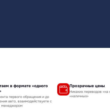
таем в формате «одного
Прозрачные цены
»
Никаких переводов «на 
«наличных»
ента первого обращения и до
ения авто, взаимодействуете с
м менеджером