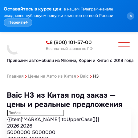
Марка
Модель
Год
Стоимость
Пробег
Объем
Тип кузова
Мощность
Номер кузова
КПП
Привод
Тип двигателя
Комплектация
Номер лота
Аукцион
:
Оставайтесь в курсе цен
в нашем Телеграм-канале
ежедневно публикуем покупки клиентов со всей России
×
Перейти
→
8 (800) 101-57-00
Бесплатный звонок по РФ
Привозим автомобили из Японии,
Кореи и Китая с 2018 года
Главная
Цены на Авто из Китая
Baic
H3
Baic H3 из Китая под заказ —
цены и реальные предложения
{{item['MARKA_NAME'].toUpperCase()}}
2026
2026
5000000
5000000