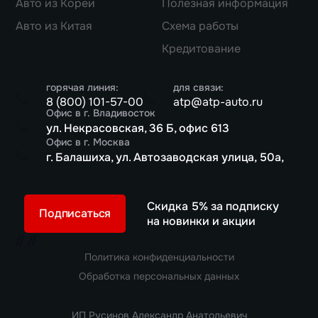
Авто из Кореи
Полезная информация
Авто из Китая
Схема работы
Кредитование
горячая линия:
для связи:
8 (800) 101-57-00
atp@atp-auto.ru
Офис в г. Владивосток
ул. Некрасовская, 36 Б, офис 613
Офис в г. Москва
г. Балашиха, ул. Автозаводская улица, 50а,
Скидка 5% за подписку
Подписаться
на новинки и акции
//
//
Политика конфиденциальности
Обработка персональных данных
ИП Русинов Александр Анатольевич