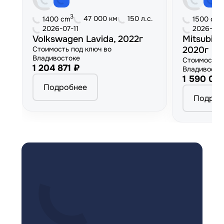
3
3
47 000 км
150 л.с.
1400 cm
1500 cm
2026-07-11
2026-06
Volkswagen Lavida, 2022г
Mitsubish
Стоимость под ключ во
2020г
Владивостоке
Стоимость 
1 204 871 ₽
Владивосто
1 590 00
Подробнее
Подроб