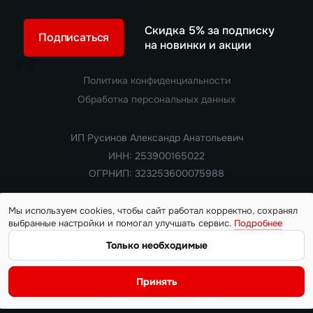
Скидка 5% за подписку
Подписаться
на новинки и акции
//
//
Политика конфиденциальности
Обработка персональных данных
ИП Русинов Александр Анатольевич
ИНН: 253900165022
ОГРНИП: 323253600075988
Мы используем cookies, чтобы сайт работал корректно, сохранял
выбранные настройки и помогал улучшать сервис.
Подробнее
Copyright 2018 — 2026. Все права защищены
Информация на сайте носит ознакомительный характер и не
Только необходимые
является публичной офертой, определяемой положениями
статьи 437 Гражданского кодекса РФ. Цены, характеристики,
Принять
наличие автомобилей и условия поставки уточняются у
менеджера на момент обращения.