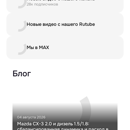
28к подписчиков
Новые видео с нашего Rutube
Мы в MAX
Блог
04 августа 2026
30 и
Mazda CX-3 2.0 и дизель 1.5/1.8:
Ги
сбалансированная динамика и расход в
Ch