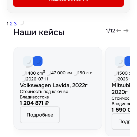
1
2
3
Наши кейсы
1
/
12
3
3
47 000 км
150 л.с.
1400 cm
1500 cm
2026-07-11
2026-06
Volkswagen Lavida, 2022г
Mitsubish
Стоимость под ключ во
2020г
Владивостоке
Стоимость 
1 204 871 ₽
Владивосто
1 590 00
Подробнее
Подроб