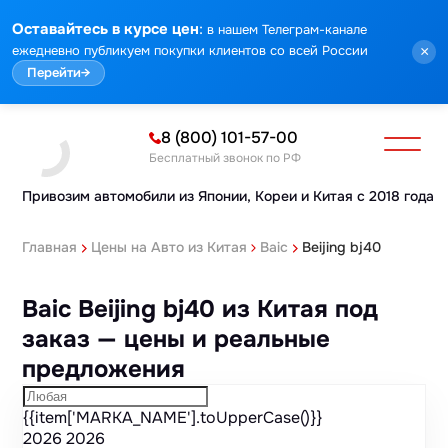
Марка
Модель
Год
Стоимость
Пробег
Объем
Тип кузова
Мощность
Номер кузова
КПП
Привод
Тип двигателя
Комплектация
Номер лота
Аукцион
:
Оставайтесь в курсе цен
в нашем Телеграм-канале
ежедневно публикуем покупки клиентов со всей России
×
Перейти
→
8 (800) 101-57-00
Бесплатный звонок по РФ
Привозим автомобили из Японии,
Кореи и Китая с 2018 года
Главная
Цены на Авто из Китая
Baic
Beijing bj40
Baic Beijing bj40 из Китая под
заказ — цены и реальные
предложения
{{item['MARKA_NAME'].toUpperCase()}}
2026
2026