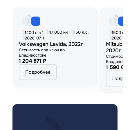
3
3
47 000 км
150 л.с.
1400 cm
1500 cm
2026-07-11
2026-06
Volkswagen Lavida, 2022г
Mitsubish
Стоимость под ключ во
2020г
Владивостоке
Стоимость 
1 204 871 ₽
Владивосто
1 590 00
Подробнее
Подроб