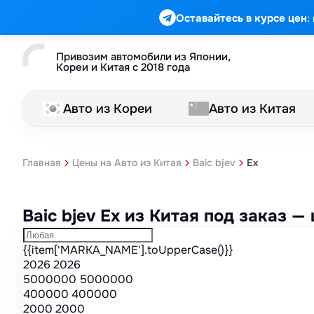
Марка
Модель
Год
Стоимость
Пробег
Объем
Тип кузова
Мощность
Номер кузова
КПП
Привод
Тип двигателя
Комплектация
Номер лота
Аукцион
:
Оставайтесь в курсе цен
Привозим автомобили из Японии,
Кореи и Китая с 2018 года
Авто из Кореи
Авто из Китая
Ex
Главная
Цены на Авто из Китая
Baic bjev
Baic bjev Ex из Китая под заказ 
{{item['MARKA_NAME'].toUpperCase()}}
2026
2026
5000000
5000000
400000
400000
2000
2000