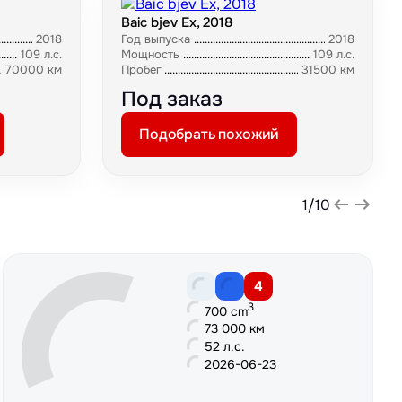
Baic bjev Ex, 2018
2018
Год выпуска
2018
109 л.с.
Мощность
109 л.с.
70000 км
Пробег
31500 км
Под заказ
Подобрать похожий
1
/
10
4
3
700 cm
73 000 км
52 л.с.
2026-06-23