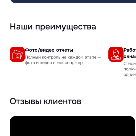
Наши преимущества
Фото/видео отчеты
Рабо
окна
Полный контроль на каждом этапе —
фото и видео в мессенджер
С мом
получ
одни
Отзывы клиентов