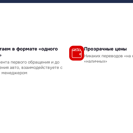
таем в формате «одного
Прозрачные цены
»
Никаких переводов «на 
«наличных»
ента первого обращения и до
ения авто, взаимодействуете с
м менеджером