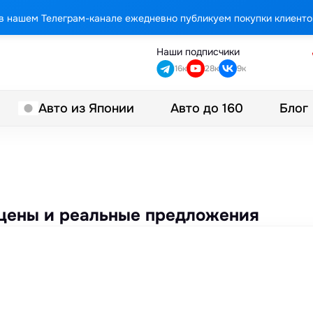
в нашем Телеграм-канале ежедневно публикуем покупки клиенто
Наши подписчики
16к
28к
9к
Авто до 160
Блог
Авто из Японии
— цены и реальные предложения