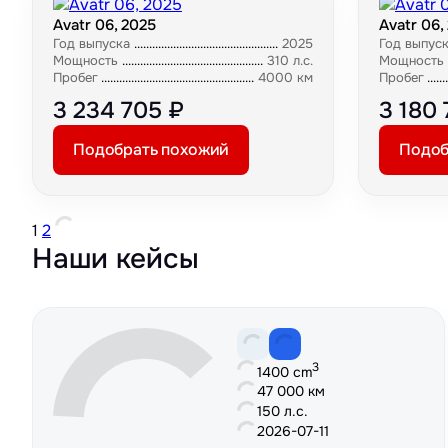
Avatr 06, 2025
Avatr 06,
Год выпуска
2025
Год выпус
Мощность
310 л.с.
Мощность
Пробег
4000 км
Пробег
3 234 705 ₽
3 180 
Подобрать похожий
Подоб
1
2
Наши кейсы
3
1400 cm
47 000 км
150 л.с.
2026-07-11