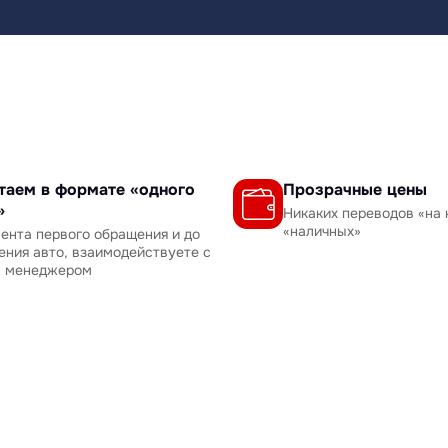
таем в формате «одного
Прозрачные цены
»
Никаких переводов «на 
«наличных»
ента первого обращения и до
ения авто, взаимодействуете с
м менеджером