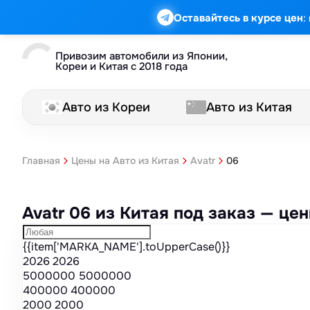
Марка
Модель
Год
Стоимость
Пробег
Объем
Тип кузова
Мощность
Номер кузова
КПП
Привод
Тип двигателя
Комплектация
Номер лота
Аукцион
:
Оставайтесь в курсе цен
Привозим автомобили из Японии,
Кореи и Китая с 2018 года
Авто из Кореи
Авто из Китая
06
Главная
Цены на Авто из Китая
Avatr
Avatr 06 из Китая под заказ — ц
{{item['MARKA_NAME'].toUpperCase()}}
2026
2026
5000000
5000000
400000
400000
2000
2000