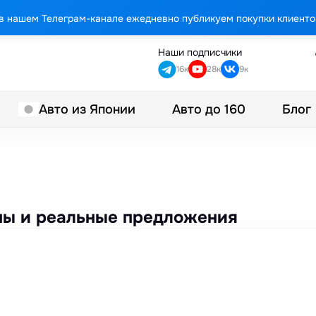
в нашем Телеграм-канале ежедневно публикуем покупки клиенто
Наши подписчики
16к
28к
9к
Авто до 160
Блог
Авто из Японии
ены и реальные предложения