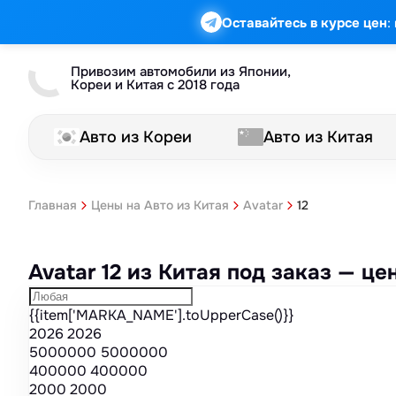
Марка
Модель
Год
Стоимость
Пробег
Объем
Тип кузова
Мощность
Номер кузова
КПП
Привод
Тип двигателя
Комплектация
Номер лота
Аукцион
:
Оставайтесь в курсе цен
Привозим автомобили из Японии,
Кореи и Китая с 2018 года
Авто из Кореи
Авто из Китая
12
Главная
Цены на Авто из Китая
Avatar
Avatar 12 из Китая под заказ — ц
{{item['MARKA_NAME'].toUpperCase()}}
2026
2026
5000000
5000000
400000
400000
2000
2000