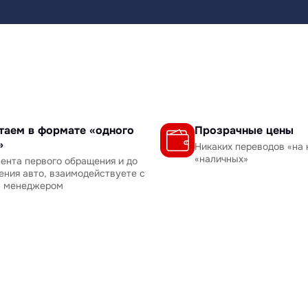
таем в формате «одного
Прозрачные цены
»
Никаких переводов «на 
«наличных»
ента первого обращения и до
ения авто, взаимодействуете с
м менеджером