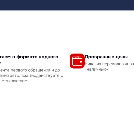
таем в формате «одного
Прозрачные цены
»
Никаких переводов «на 
«наличных»
ента первого обращения и до
ения авто, взаимодействуете с
м менеджером