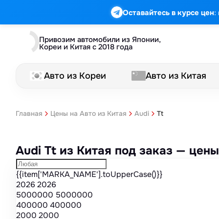
Марка
Модель
Год
Стоимость
Пробег
Объем
Тип кузова
Мощность
Номер кузова
КПП
Привод
Тип двигателя
Комплектация
Номер лота
Аукцион
:
Оставайтесь в курсе цен
Привозим автомобили из Японии,
Кореи и Китая с 2018 года
Авто из Кореи
Авто из Китая
Tt
Главная
Цены на Авто из Китая
Audi
Audi Tt из Китая под заказ — це
{{item['MARKA_NAME'].toUpperCase()}}
2026
2026
5000000
5000000
400000
400000
2000
2000