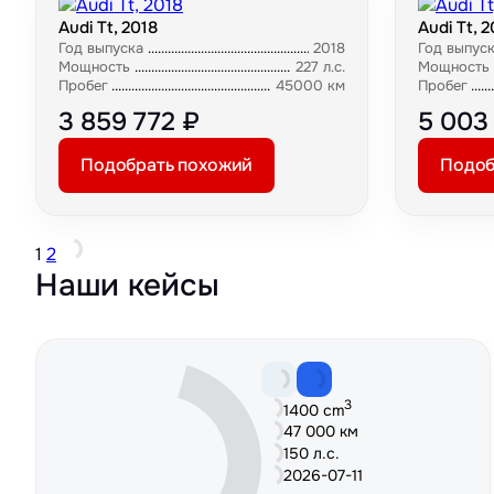
Audi Tt, 2018
Audi Tt, 
Год выпуска
2018
Год выпус
Мощность
227 л.с.
Мощность
Пробег
45000 км
Пробег
3 859 772 ₽
5 003
Подобрать похожий
Подоб
1
2
Наши кейсы
3
1400 cm
47 000 км
150 л.с.
2026-07-11