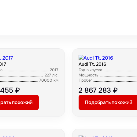
017
Audi Tt, 2016
ка
2017
Год выпуска
227 л.с.
Мощность
70000 км
Пробег
 455 ₽
2 867 283 ₽
рать похожий
Подобрать похожий