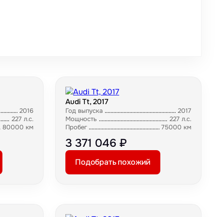
Audi Tt, 2017
2016
Год выпуска
2017
227 л.с.
Мощность
227 л.с.
80000 км
Пробег
75000 км
3 371 046 ₽
Подобрать похожий