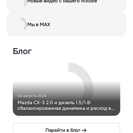
Новые видео с нашего Rutube
Мы в MAX
Блог
04 августа 2026
30 и
Mazda CX-3 2.0 и дизель 1.5/1.8:
Ги
сбалансированная динамика и расход в
Ch
компактном кузове
Перейти в блог