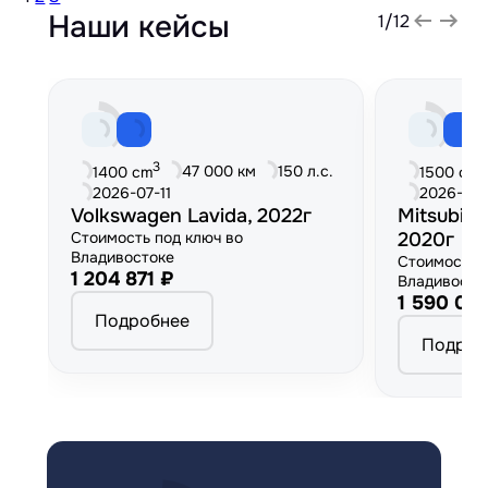
Наши кейсы
1
/
12
3
3
47 000 км
150 л.с.
1400 cm
1500 cm
2026-07-11
2026-06
Volkswagen Lavida, 2022г
Mitsubish
Стоимость под ключ во
2020г
Владивостоке
Стоимость 
1 204 871 ₽
Владивосто
1 590 00
Подробнее
Подроб