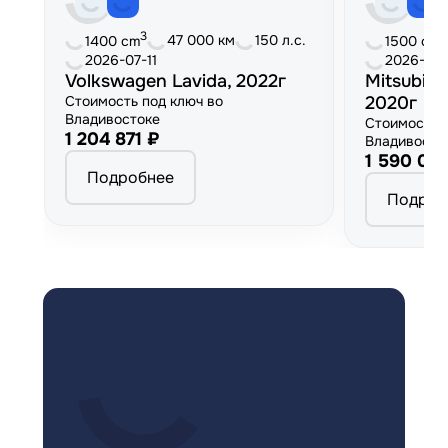
3
3
47 000 км
150 л.с.
1400 cm
1500 cm
2026-07-11
2026-06
Volkswagen Lavida, 2022г
Mitsubish
Стоимость под ключ во
2020г
Владивостоке
Стоимость 
1 204 871 ₽
Владивосто
1 590 00
Подробнее
Подроб