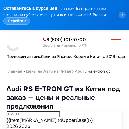
Марка
Модель
Год
Стоимость
Пробег
Объем
Тип кузова
Мощность
Номер кузова
КПП
Привод
Тип двигателя
Комплектация
Номер лота
Аукцион
:
Оставайтесь в курсе цен
в нашем Телеграм-канале
ежедневно публикуем покупки клиентов со всей России
×
Перейти
→
8 (800) 101-57-00
Бесплатный звонок по РФ
Привозим автомобили из Японии,
Кореи и Китая с 2018 года
Главная
Цены на Авто из Китая
Audi
Rs e-tron gt
Audi RS E-TRON GT из Китая под
заказ — цены и реальные
предложения
{{item['MARKA_NAME'].toUpperCase()}}
2026
2026