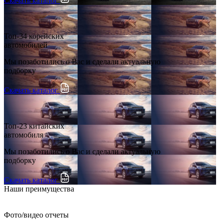
Скачать каталог
Топ-34 корейских
автомобилей
Мы позаботились о Вас и сделали актуальную
подборку
Скачать каталог
Топ-23 китайских
автомобиля
Мы позаботились о Вас и сделали актуальную
подборку
Скачать каталог
Наши преимущества
Фото/видео отчеты