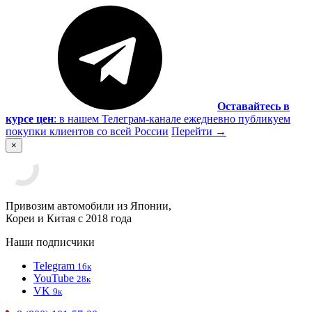
Оставайтесь в
курсе цен
:
в нашем Телеграм-канале ежедневно публикуем
покупки клиентов со всей России
Перейти
→
×
Привозим автомобили из Японии,
Кореи и Китая с 2018 года
Наши подписчики
Telegram
16к
YouTube
28к
VK
9к