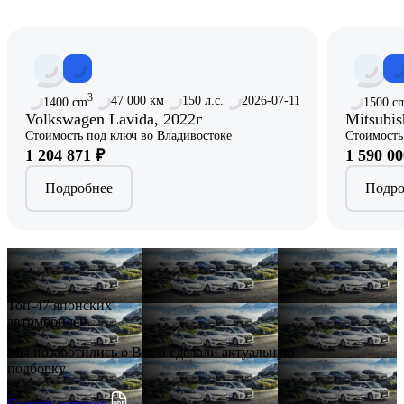
3
47 000 км
150 л.с.
2026-07-11
1400 cm
1500 c
Volkswagen Lavida, 2022г
Mitsubis
Стоимость под ключ во Владивостоке
Стоимость
1 204 871 ₽
1 590 00
Подробнее
Подро
Топ-47 японских
автомобилей
Мы позаботились о Вас и сделали актуальную
подборку