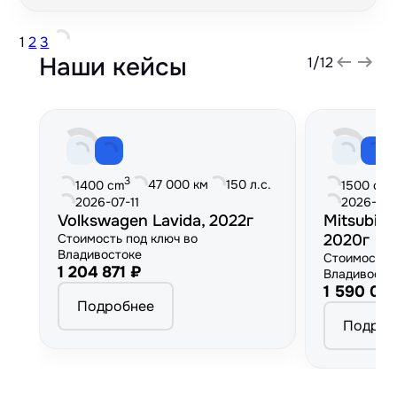
1
2
3
Наши кейсы
1
/
12
3
3
47 000 км
150 л.с.
1400 cm
1500 cm
2026-07-11
2026-06
Volkswagen Lavida, 2022г
Mitsubish
Стоимость под ключ во
2020г
Владивостоке
Стоимость 
1 204 871 ₽
Владивосто
1 590 00
Подробнее
Подроб