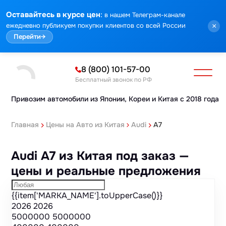
Марка
Модель
Год
Стоимость
Пробег
Объем
Тип кузова
Мощность
Номер кузова
КПП
Привод
Тип двигателя
Комплектация
Номер лота
Аукцион
:
Оставайтесь в курсе цен
в нашем Телеграм-канале
ежедневно публикуем покупки клиентов со всей России
×
Перейти
→
8 (800) 101-57-00
Бесплатный звонок по РФ
Привозим автомобили из Японии,
Кореи и Китая с 2018 года
Главная
Цены на Авто из Китая
Audi
A7
Audi A7 из Китая под заказ —
цены и реальные предложения
{{item['MARKA_NAME'].toUpperCase()}}
2026
2026
5000000
5000000