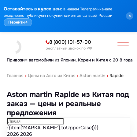
Марка
Модель
Год
Стоимость
Пробег
Объем
Тип кузова
Мощность
Номер кузова
КПП
Привод
Тип двигателя
Комплектация
Номер лота
Аукцион
:
Оставайтесь в курсе цен
в нашем Телеграм-канале
ежедневно публикуем покупки клиентов со всей России
×
Перейти
→
8 (800) 101-57-00
Бесплатный звонок по РФ
Привозим автомобили из Японии,
Кореи и Китая с 2018 года
Главная
Цены на Авто из Китая
Aston martin
Rapide
Aston martin Rapide из Китая под
заказ — цены и реальные
предложения
{{item['MARKA_NAME'].toUpperCase()}}
2026
2026