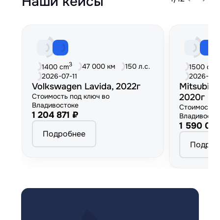
Наши кейсы
3
3
47 000 км
150 л.с.
1400 cm
1500 cm
2026-07-11
2026-06
Volkswagen Lavida, 2022г
Mitsubish
Стоимость под ключ во
2020г
Владивостоке
Стоимость 
1 204 871 ₽
Владивосто
1 590 00
Подробнее
Подроб