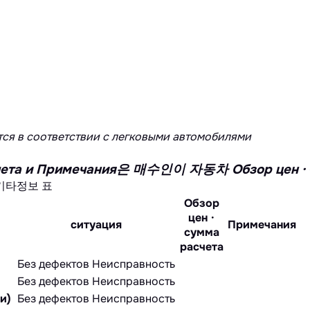
ся в соответствии с легковыми автомобилями
расчета и Примечания은 매수인이 자동차 Обзор 
기타정보 표
Обзор
цен ·
ситуация
Примечания
сумма
расчета
Без дефектов
Неисправность
Без дефектов
Неисправность
и)
Без дефектов
Неисправность