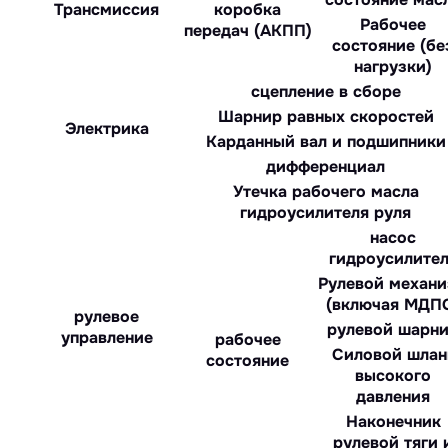
Трансмиссия
коробка
Рабочее
передач (АКПП)
состояние (бе
нагрузки)
сцепление в сборе
Шарнир равных скоростей
Электрика
Карданный вал и подшипники
дифференциал
Утечка рабочего масла
гидроусилителя руля
насос
гидроусилите
Рулевой механ
(включая МДП
рулевое
рулевой шарн
управление
рабочее
Силовой шлан
состояние
высокого
давления
Наконечник
рулевой тяги 