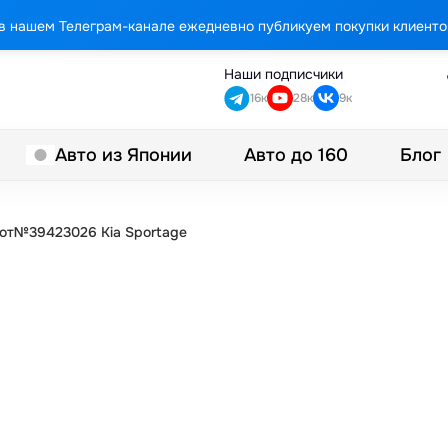
в нашем Телеграм-канале ежедневно публикуем покупки клиенто
Наши подписчики
16к
28к
9к
Авто до 160
Блог
Авто из Японии
от№39423026 Kia Sportage