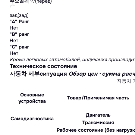
주요골격
앞(перед)
зад(зад)
"А" Ранг
Нет
"B" ранг
Нет
"C" ранг
Нет
Кроме легковых автомобилей, индикация производит
Техническое состояние
자동차 세부ситуация
Обзор цен · сумма 
자동차 
Основные
Товар/Применимая часть
устройства
Двигатель
Самодиагностика
Трансмиссия
Рабочее состояние (без нагрузк