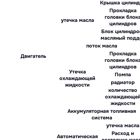
Крышка цилинд
Прокладка
головки блок
утечка масла
цилиндров
Блок цилиндро
масляный подд
поток масла
Прокладка
Двигатель
головки блок
цилиндров
Утечка
Помпа
охлаждающей
радиатор
жидкости
количество
охлаждающе
жидкости
Аккумуляторная топливная
система
утечка масла
Расход и
Автоматическая
состояние мас