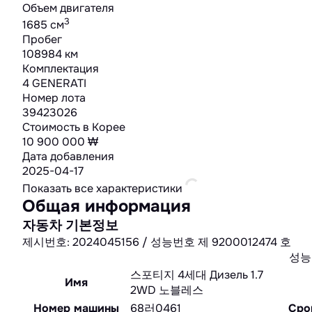
Объем двигателя
3
1685 cм
Пробег
108984 км
Комплектация
4 GENERATI
Номер лота
39423026
Стоимость в Корее
10 900 000 ₩
Дата добавления
2025-04-17
Показать все характеристики
Общая информация
자동차 기본정보
제시번호: 2024045156 / 성능번호 제 9200012474 호
성능
스포티지 4세대 Дизель 1.7
Имя
2WD 노블레스
Номер машины
68러0461
Сро