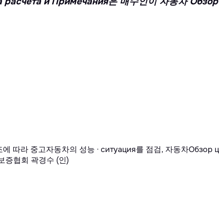
умма расчета и Примечания은 매수인이 자동차 
 따라 중고자동차의 성능 · ситуация를 점검, 자동차Обзор 
증협회 곽경수 (인)