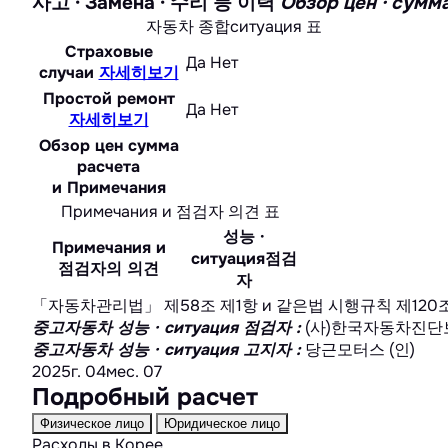
사고 · Замена · 수리 등 이력
Обзор цен · с
자동차 종합ситуация 표
Страховые
Да
Нет
случаи
자세히보기
Простой ремонт
Да
Нет
자세히보기
Обзор цен сумма
расчета
и Примечания
Примечания и 점검자 의견 표
성능 ·
Примечания и
ситуация점검
점검자의 의견
자
「자동차관리법」 제58조 제1항 и 같은법 시행규칙 제120조에
중고자동차 성능 · ситуация 점검자
:
(사)한국자동차진단보
중고자동차 성능 · ситуация 고지자
:
당근모터스 (인)
2025г. 04мес. 07
Подробный расчет
Физическое лицо
Юридическое лицо
Расходы в Корее