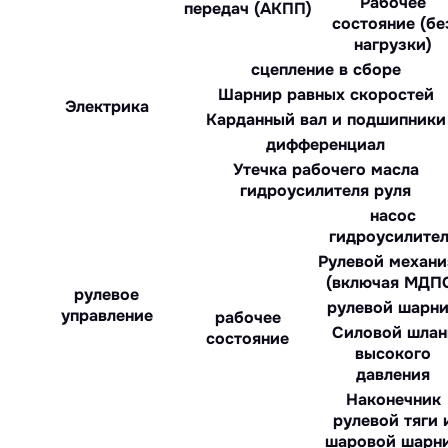
Рабочее
передач (АКПП)
состояние (бе
нагрузки)
сцепление в сборе
Шарнир равных скоростей
Электрика
Карданный вал и подшипники
дифференциал
Утечка рабочего масла
гидроусилителя руля
насос
гидроусилите
Рулевой механ
(включая МДП
рулевое
рулевой шарн
управление
рабочее
Силовой шлан
состояние
высокого
давления
Наконечник
рулевой тяги 
шаровой шарн