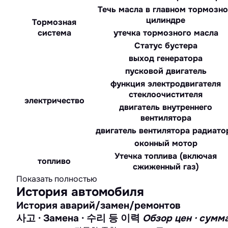
Течь масла в главном тормозн
цилиндре
Тормозная
система
утечка тормозного масла
Статус бустера
выход генератора
пусковой двигатель
функция электродвигателя
стеклоочистителя
электричество
двигатель внутреннего
вентилятора
двигатель вентилятора радиато
оконный мотор
Утечка топлива (включая
топливо
сжиженный газ)
Показать полностью
История автомобиля
История аварий/замен/ремонтов
사고 · Замена · 수리 등 이력
Обзор цен · с