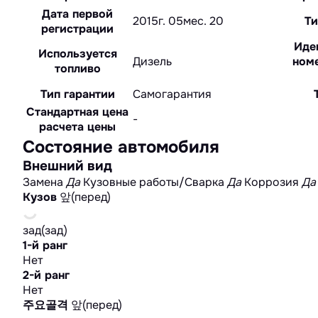
Дата первой
2015г. 05мес. 20
Ти
регистрации
Иде
Используется
Дизель
номе
топливо
Тип гарантии
Cамогарантия
Стандартная цена
-
расчета цены
Состояние автомобиля
Внешний вид
Замена
Да
Кузовные работы/Сварка
Да
Коррозия
Да
Кузов
앞(перед)
зад(зад)
1-й ранг
Нет
2-й ранг
Нет
주요골격
앞(перед)