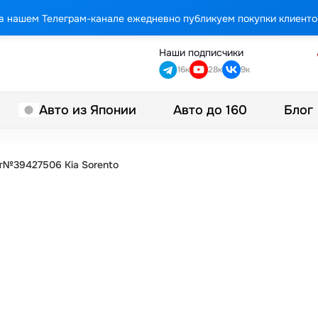
в нашем Телеграм-канале ежедневно публикуем покупки клиенто
Наши подписчики
16к
28к
9к
Авто до 160
Блог
Авто из Японии
т№39427506 Kia Sorento