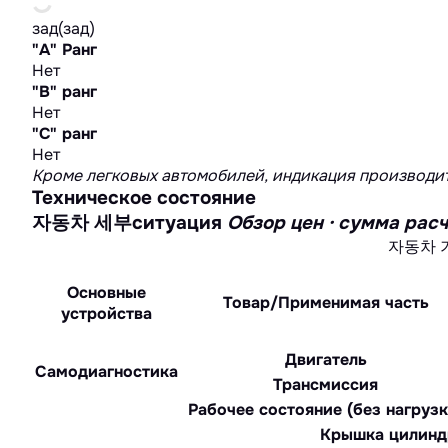
зад(зад)
"А" Ранг
Нет
"B" ранг
Нет
"C" ранг
Нет
Кроме легковых автомобилей, индикация производит
Техническое состояние
자동차 세부ситуация
Обзор цен · сумма 
자동차 
Основные
Товар/Применимая часть
устройства
Двигатель
Самодиагностика
Трансмиссия
Рабочее состояние (без нагрузк
Крышка цилинд