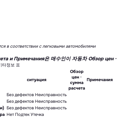
ся в соответствии с легковыми автомобилями
расчета и Примечания은 매수인이 자동차 Обзор 
기타정보 표
Обзор
цен ·
ситуация
Примечания
сумма
расчета
Без дефектов
Неисправность
Без дефектов
Неисправность
и)
Без дефектов
Неисправность
ра
Нет
Подтек
Утечка