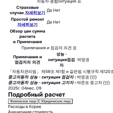
자동차 종합ситуация 표
Страховые
Да
Нет
случаи
자세히보기
Простой ремонт
Да
Нет
자세히보기
Обзор цен сумма
расчета
и Примечания
Примечания и 점검자 의견 표
성능 ·
Примечания и
ситуация점검
박영권
점검자의 의견
자
「자동차관리법」 제58조 제1항 и 같은법 시행규칙 제120조에
중고자동차 성능 · ситуация 점검자
:
박영권 (인)
중고자동차 성능 · ситуация 고지자
:
박준표 중고차 (인)
2025г. 04мес. 09
Подробный расчет
Физическое лицо
Юридическое лицо
Расходы в Корее
Аукционная стоимость