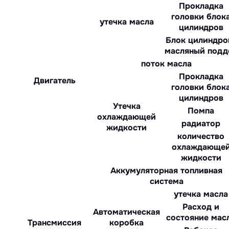
Прокладка
головки блок
утечка масла
цилиндров
Блок цилиндро
масляный подд
поток масла
Прокладка
Двигатель
головки блок
цилиндров
Утечка
Помпа
охлаждающей
радиатор
жидкости
количество
охлаждающе
жидкости
Аккумуляторная топливная
система
утечка масла
Расход и
Автоматическая
состояние мас
Трансмиссия
коробка