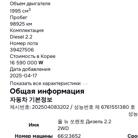
Объем двигателя
3
1995 cм
Пробег
98925 км
Комплектация
Diesel 2.2
Номер лота
39427506
Стоимость в Корее
16 590 000 ₩
Дата добавления
2025-04-17
Показать все характеристики
Общая информация
자동차 기본정보
제시번호: 202504083202 / 성능번호 제 6761551380 호
성능
올 뉴 쏘렌토 Дизель 2.2
Имя
2WD
Номер машины
66오3652
Сро