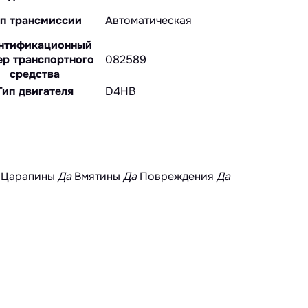
п трансмиссии
Автоматическая
нтификационный
р транспортного
082589
средства
Тип двигателя
D4HB
Царапины
Да
Вмятины
Да
Повреждения
Да