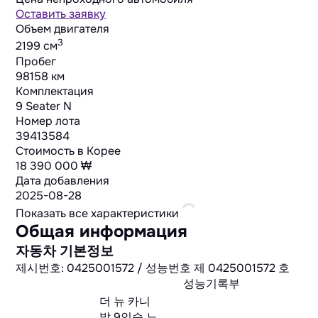
Оставить заявку
Объем двигателя
3
2199 cм
Пробег
98158 км
Комплектация
9 Seater N
Номер лота
39413584
Стоимость в Корее
18 390 000 ₩
Дата добавления
2025-08-28
Показать все характеристики
Общая информация
자동차 기본정보
제시번호: 0425001572 / 성능번호 제 0425001572 호
성능기록부
더 뉴 카니
발 9인승 노