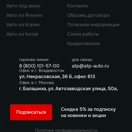
Авто под заказ
Контакты
Авто из Японии
Образец договора
Авто из Кореи
Полезная информация
Авто из Китая
Схема работы
Кредитование
горячая линия:
для связи:
8 (800) 101-57-00
atp@atp-auto.ru
Офис в г. Владивосток
ул. Некрасовская, 36 Б, офис 613
Офис в г. Москва
г. Балашиха, ул. Автозаводская улица, 50а,
Скидка 5% за подписку
Подписаться
на новинки и акции
//
//
Политика конфиденциальности