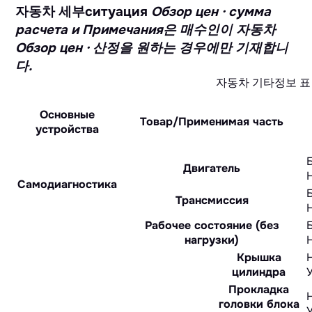
자동차 세부ситуация
Обзор цен · сумма
расчета и Примечания은 매수인이 자동차
Обзор цен · 산정을 원하는 경우에만 기재합니
다.
자동차 기타정보 표
Основные
Товар/Применимая часть
устройства
Двигатель
Самодиагностика
Трансмиссия
Рабочее состояние (без
нагрузки)
Крышка
цилиндра
Прокладка
головки блока