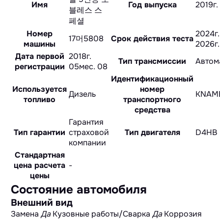
Имя
Год выпуска
2019г.
블레스 스
페셜
Номер
2024г.
17머5808
Срок действия теста
машины
2026г.
Дата первой
2018г.
Тип трансмиссии
Автом
регистрации
05мес. 08
Идентификационный
Используется
номер
Дизель
KNAM
топливо
транспортного
средства
Гарантия
Тип гарантии
страховой
Тип двигателя
D4HB
компании
Стандартная
цена расчета
-
цены
Состояние автомобиля
Внешний вид
Замена
Да
Кузовные работы/Сварка
Да
Коррозия