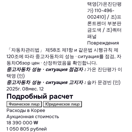
택영(가온진단평
가) 110-496-
002410] / 조)프
론트펜더 부분판
금도색 / 조)쿼터
패널
Повреждения
「자동차관리법」 제58조 제1항 и 같은법 시행규칙 제
120조에 따라 중고자동차의 성능 · ситуация를 점검, 자
동차Обзор цен · 산정하였음을 확인합니다.
중고자동차 성능 · ситуация 점검자
:
가온 진단평가 이
택영 (인)
중고자동차 성능 · ситуация 고지자
:
솔카 문경빈 (인)
2025г. 08мес. 12
Подробный расчет
Физическое лицо
Юридическое лицо
Расходы в Корее
Аукционная стоимость
18 390 000 ₩
1 050 805 рублей