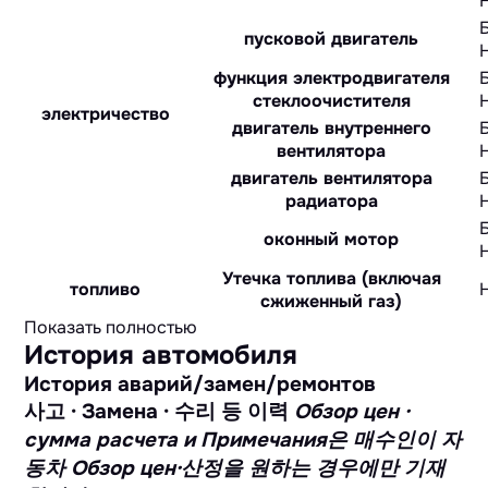
пусковой двигатель
функция электродвигателя
стеклоочистителя
электричество
двигатель внутреннего
вентилятора
двигатель вентилятора
радиатора
оконный мотор
Утечка топлива (включая
топливо
сжиженный газ)
Показать полностью
История автомобиля
История аварий/замен/ремонтов
사고 · Замена · 수리 등 이력
Обзор цен ·
сумма расчета и Примечания은 매수인이 자
동차 Обзор цен·산정을 원하는 경우에만 기재