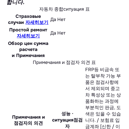
합니다.
자동차 종합ситуация 표
Страховые
Да
Нет
случаи
자세히보기
Простой ремонт
Да
Нет
자세히보기
Обзор цен сумма
расчета
и Примечания
Примечания и 점검자 의견 표
FRP등 비금속 또
는 탈부착 가능 부
품은 점검사항에
서 제외되며 중고
차 특성상 또는 상
품화하는 과정에
부분적인 판금, 도
성능 ·
색은 있을 수 있습
Примечания и
ситуация점검
니다. / 보험료 입
점검자의 의견
자
금계좌 [신한 / 이