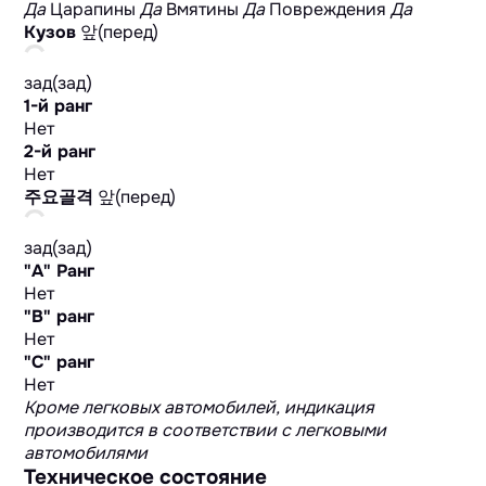
Да
Царапины
Да
Вмятины
Да
Повреждения
Да
Кузов
앞(перед)
зад(зад)
1-й ранг
Нет
2-й ранг
Нет
주요골격
앞(перед)
зад(зад)
"А" Ранг
Нет
"B" ранг
Нет
"C" ранг
Нет
Кроме легковых автомобилей, индикация
производится в соответствии с легковыми
автомобилями
Техническое состояние